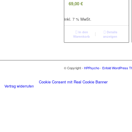
69,00
€
inkl. 7 % MwSt.
In den
Details
Warenkorb
anzeigen
© Copyright -
HPPsycho
-
Enfold WordPress Th
Cookie Consent mit Real Cookie Banner
Vertrag widerrufen