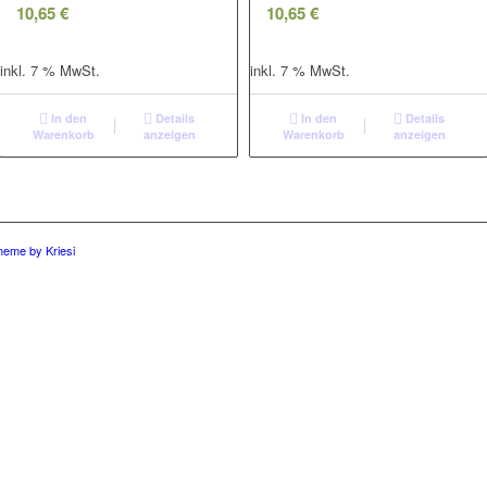
10,65
€
10,65
€
inkl. 7 % MwSt.
inkl. 7 % MwSt.
In den
Details
In den
Details
Warenkorb
anzeigen
Warenkorb
anzeigen
eme by Kriesi