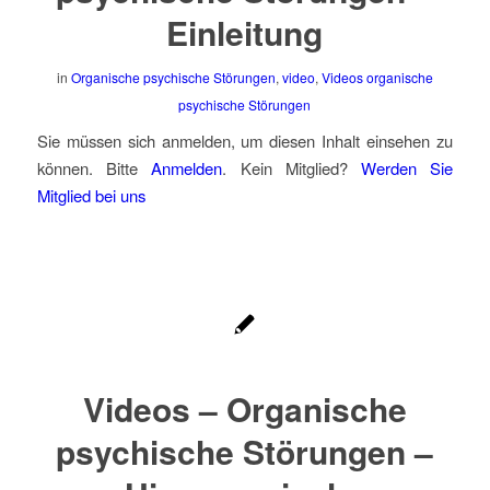
Einleitung
in
Organische psychische Störungen
,
video
,
Videos organische
psychische Störungen
Sie müssen sich anmelden, um diesen Inhalt einsehen zu
können. Bitte
Anmelden
. Kein Mitglied?
Werden Sie
Mitglied bei uns
Videos – Organische
psychische Störungen –