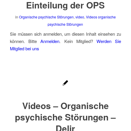
Einteilung der OPS
in
Organische psychische Störungen
,
video
,
Videos organische
psychische Störungen
Sie müssen sich anmelden, um diesen Inhalt einsehen zu
können. Bitte
Anmelden
. Kein Mitglied?
Werden Sie
Mitglied bei uns
Videos – Organische
psychische Störungen –
Delir