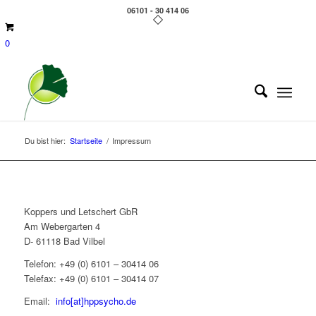
06101 - 30 414 06
0
Du bist hier:
Startseite
/
Impressum
Koppers und Letschert GbR
Am Webergarten 4
D- 61118 Bad Vilbel
Telefon: +49 (0) 6101 – 30414 06
Telefax: +49 (0) 6101 – 30414 07
Email:
info[at]hppsycho.de