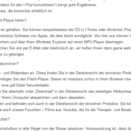
deos für den I-Pod konvertieren“) bringt gute Ergebnisse.
re, die kostenlos erhältlich ist
3-Player hören?
at gehalten. Sie können beispielsweise die CD in I-Tunes oder ähnlichen Pr
stenlose Software von Apple, die dies leicht ermöglicht. Von hier aus können
eichern und über Ihren Windows Explorer auf einen MP3-Player übertragen.
hen Sie uns per E-Mail oder telefonisch an, wir helfen Ihnen dann gerne weit
ite zu gelangen
 bekommen?
-, und Bildproben an. Diese finden Sie in der Detailansicht der einzelnen Prod
igen Sie den Flash-Player. Dieser ist meistens schon in Ihren Browser integrie
eine pdf-Datei herunterladen.
Sei ebenfalls unter „Download“ in der Detailansicht des jeweiligen Hörbuches
uf Ihrem Computer abspeichern und dann abspielen.
n und befinden sich auch in der Detailansicht der einzelnen Produkte. Sie k
 auch unsere Favoriten – Filme aus Youtube, die für die Therapie- und Berat
tzbar?
rnstudium in aller Regel von der Steuer absetzen. Voraussetzung ist, dass d