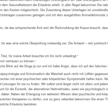
r dem Gesundheitsamt die Erlaubnis erteilt. In aller Regel bekommen Sie ne
m den Kosten mitgeschickt. Die Zusendung dieser Unterlagen ist unverbindlich
 Unterlagen zusammen getragen und mit dem ausgefüllten Anmeldeformular z
ein, da das entsprechende Amt erst die Rückmeldung der Kasse braucht, das
 für was eine solche Überprüfung notwendig sei. Die Antwort – rein juristisch 
itel, für meine Arbeit brauchte ich ihn nicht unbedingt.“
 mir vertrauen zu können.“
liche Blick auf die Dinge ja nur und ich habe Angst, dass ich auf den falsc
ulpsychologie und Schulmedizin die Weisheit auch nicht mit Löffeln gegessen
nschen mit einer psychischen oder körperlichen Symptomatik helfen kann. Ni
d Lösungen für sie zu finden. Wir selbst sind längst nicht mit allem und jed
auch für die Esoterik, die alternativen Heilmethoden, seien sie psychologisch o
es dabei: Neben der Erlangung von weiterem Wissen über psychische und körp
 solchen therapieren zu dürfen, uns so ganz nebenbei bekommen Sie einen Tite
 solche Erlaubnis bestehen.