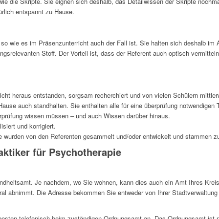
ie die Skripte. Sie eignen sich deshalb, das Detailwissen der Skripte nochm
ürlich entspannt zu Hause.
 so wie es im Präsenzunterricht auch der Fall ist. Sie halten sich deshalb im 
ungsrelevanten Stoff. Der Vorteil ist, dass der Referent auch optisch vermittel
icht heraus entstanden, sorgsam recherchiert und von vielen Schülern mittler
ause auch standhalten. Sie enthalten alle für eine überprüfung notwendige
berprüfung wissen müssen – und auch Wissen darüber hinaus.
siert und korrigiert.
Sie wurden von den Referenten gesammelt und/oder entwickelt und stammen z
aktiker für Psychotherapie
undheitsamt. Je nachdem, wo Sie wohnen, kann dies auch ein Amt Ihres Kreis
ral abnimmt. Die Adresse bekommen Sie entweder von Ihrer Stadtverwaltung 
besten telefonisch beim zuständigen Ordnungsamt an. Das Ordnungsamt ist 