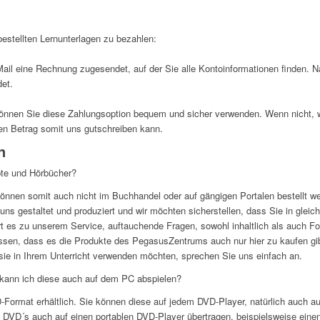
estellten Lernunterlagen zu bezahlen:
il eine Rechnung zugesendet, auf der Sie alle Kontoinformationen finden. 
det.
önnen Sie diese Zahlungsoption bequem und sicher verwenden. Wenn nicht, w
n Betrag somit uns gutschreiben kann.
n
pte und Hörbücher?
nnen somit auch nicht im Buchhandel oder auf gängigen Portalen bestellt w
ns gestaltet und produziert und wir möchten sicherstellen, dass Sie in gleich
rt es zu unserem Service, auftauchende Fragen, sowohl inhaltlich als auch F
sen, dass es die Produkte des PegasusZentrums auch nur hier zu kaufen gib
 sie in Ihrem Unterricht verwenden möchten, sprechen Sie uns einfach an.
kann ich diese auch auf dem PC abspielen?
Format erhältlich. Sie können diese auf jedem DVD-Player, natürlich auch a
 DVD´s auch auf einen portablen DVD-Player übertragen, beispielsweise einen 