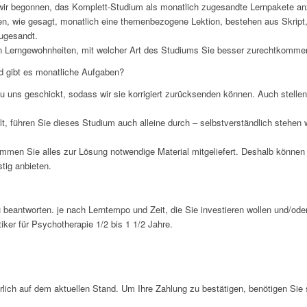
 begonnen, das Komplett-Studium als monatlich zugesandte Lernpakete anz
n, wie gesagt, monatlich eine themenbezogene Lektion, bestehen aus Skript
ugesandt.
ren Lerngewohnheiten, mit welcher Art des Studiums Sie besser zurechtkomme
nd gibt es monatliche Aufgaben?
u uns geschickt, sodass wir sie korrigiert zurücksenden können. Auch stellen
t, führen Sie dieses Studium auch alleine durch – selbstverständlich stehen 
men Sie alles zur Lösung notwendige Material mitgeliefert. Deshalb können w
stig anbieten.
u beantworten. je nach Lerntempo und Zeit, die Sie investieren wollen und/ode
tiker für Psychotherapie 1/2 bis 1 1/2 Jahre.
rlich auf dem aktuellen Stand. Um Ihre Zahlung zu bestätigen, benötigen Sie