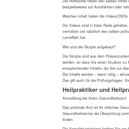
Die Hörbücher haben den selben Inhalt w
beispielsweise auf Autofahrten oder nat
Welchen Inhalt haben die Videos/DVDs
Die Videos sind in freier Rede gehalten,
vermitteln sie natürlich den selben prüf
Lerneffekt hat.
Wie sind die Skripte aufgebaut?
Die Skripte sind aus dem Präsenzunterr
worden, so dass Sie einen Studium zu H
entsprechenden Inhalte, die Sie zur ü
Die Inhalte werden – wenn nötig – aktuali
Das gilt auch für die Prüfungsfragen. 
Heilpraktiker und Heilpr
Anmeldung bei Ihrem Gesundheitsamt
Das prüfende Amt ist Ihr örtliches Ges
Gesundheitsämter die Überprüfung zent
finden.
Die Anmeldeunterlagen fordern Sie am 