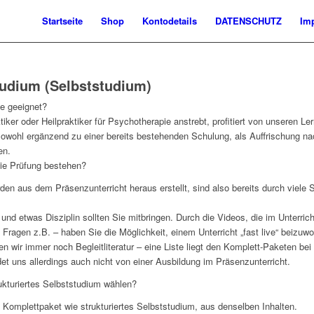
Startseite
Shop
Kontodetails
DATENSCHUTZ
Im
udium (Selbststudium)
e geeignet?
tiker oder Heilpraktiker für Psychotherapie anstrebt, profitiert von unseren L
owohl ergänzend zu einer bereits bestehenden Schulung, als Auffrischung na
en.
die Prüfung bestehen?
n aus dem Präsenzunterricht heraus erstellt, sind also bereits durch viele Sc
nd etwas Disziplin sollten Sie mitbringen. Durch die Videos, die im Unterrich
 Fragen z.B. – haben Sie die Möglichkeit, einem Unterricht „fast live“ beizuw
n wir immer noch Begleitliteratur – eine Liste liegt den Komplett-Paketen b
et uns allerdings auch nicht von einer Ausbildung im Präsenzunterricht.
rukturiertes Selbststudium wählen?
 Komplettpaket wie strukturiertes Selbststudium, aus denselben Inhalten.